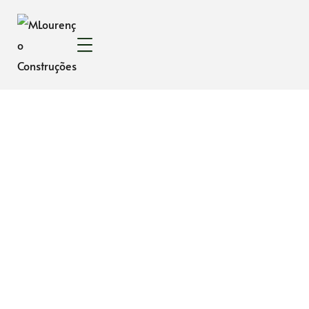
Caixa de ferramentas
HOME
PORTFOLIO
CARPINTARIA E MOBILIÁRIO PERSONALIZADO
PROJETO CAD & 3D
CAIXA DE FERRAMENTAS