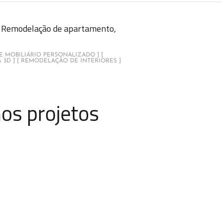
Remodelação de apartamento,
 E MOBILIÁRIO PERSONALIZADO ] [
 3D ] [ REMODELAÇÃO DE INTERIORES ]
os projetos